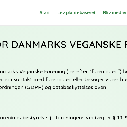
Start
Lev plantebaseret
Bliv medle
FOR DANMARKS VEGANSKE
 Danmarks Veganske Forening (herefter “foreningen”
 er i kontakt med foreningen eller besøger vores h
rdningen (GDPR) og databeskyttelsesloven.
enings bestyrelse, jf. foreningens vedtægter § 11 S