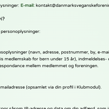
lysninger:
E-mail:
kontakt@danmarksveganskeforeni
i?
 personoplysninger:
nsoplysninger (navn, adresse, postnummer, by, e-mai
atis medlemskab for børn under 15 år), indmeldelses-
rrespondance mellem medlemmet og foreningen.
ailadresse (opsamlet via din profil i Klubmodul).
 spor såsom IP-adresse og data om din adfærd, som i