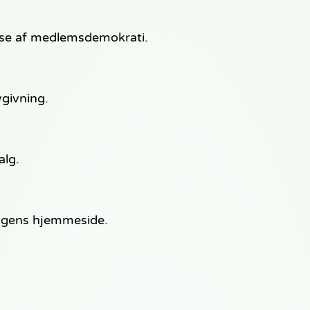
lse af medlemsdemokrati.
givning.
alg.
ingens hjemmeside.