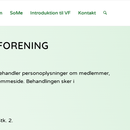
m
SoMe
Introduktion til VF
Kontakt
 FORENING
) behandler personoplysninger om medlemmer,
jemmeside. Behandlingen sker i
tk. 2.