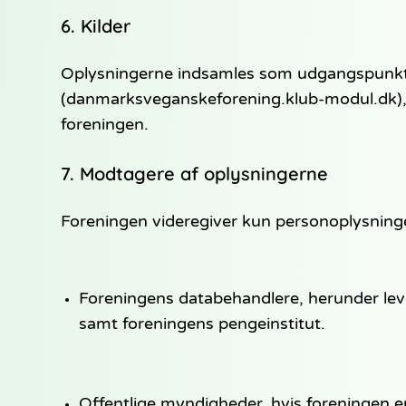
6. Kilder
Oplysningerne indsamles som udgangspunkt d
(danmarksveganskeforening.klub-modul.dk), v
foreningen.
7. Modtagere af oplysningerne
Foreningen videregiver kun personoplysninge
Foreningens databehandlere, herunder le
samt foreningens pengeinstitut.
Offentlige myndigheder, hvis foreningen er r