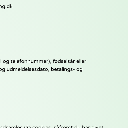
ng.dk
l og telefonnummer), fødselsår eller
 og udmeldelsesdato, betalings- og
ndsamles via cookies, såfremt du har givet