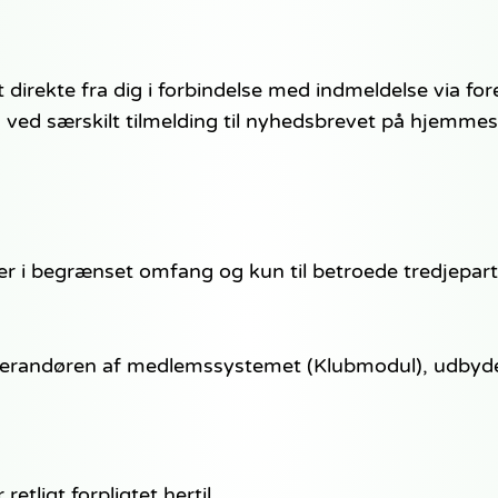
irekte fra dig i forbindelse med indmeldelse via 
ed særskilt tilmelding til nyhedsbrevet på hjemmesi
r i begrænset omfang og kun til betroede tredjepart
verandøren af medlemssystemet (Klubmodul), udbyd
etligt forpligtet hertil.